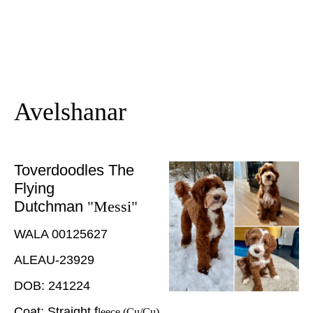
Avelshanar
Toverdoodles The
Flying
Dutchman
"Messi"
WALA 00125627
ALEAU-23929
DOB: 241224
Coat: Straight f
leece (Cu/Cu)