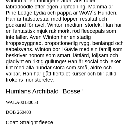
Winton är en multigeneration australien
labradoodle efter egen uppfödning. Mamma är
Pine Lodge Lydia och pappa är WoW´s Hunden.
Han är hälsotestad med toppen resultat och
godkänd för avel. Winton medium storlek. Han har
en fantastisk mjuk rak mörkt röd fleecepäls som
inte fäller. Även Winton har en stadig
kroppsbyggnad, proportionerlig rygg, benlängd och
sabelsvans. Winton bor i Gävle med sin familj som
beskriver honom som smart, lättlärd, följsam och
gladlynt en riktig gullunge! Han är social och leker
fint med alla hundar stora som små, äldre och
valpar. Han har gått flertalet kurser och blir alltid
frökens mönsterelev.
Humlans Archibald "Bosse"
WALA00130053
DOB 260403
Coat: Straight fleece