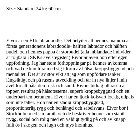
Size: Standard 24 kg 60 cm
Eivor är en F1b labradoodle. Det betyder att hennes mamma är
första generationens labradoodle- hälften labrador och hälften
pudel, och hennes pappa är storpudel (alla inblandade individer
är följbara i SKKs avelsregister.) Eivor är även hon efter egen
uppfödning. Jag har stora förhoppningar på hennes avkomma
och vad de kan föra med sig i form av hälsa, kroppsbyggnad och
mentalitet. Det är av stor vikt att jag som uppfödare tänker
långsiktigt och på rasens utveckling och tar in nya linjer i min
avel för att håla den frisk och sund. Eivors bidrag till rasen är
toppen resultat på hälsotesterna, superb kroppsbyggnad och ett
underbart temperament. Eivor har en tjock kolsvart lockig ullpäls
som inte fäller. Hon har en stadig kroppsbyggnad,
proportionerlig rygg och benlängd och sabelsvans. Eivor bor i
Stockholm med sin familj och de beskriver henne som stabil,
trygg, social och rolig med en väldigt tydlig på och av knapp-
fullt ös i skogen och lugn och mys inomhus.