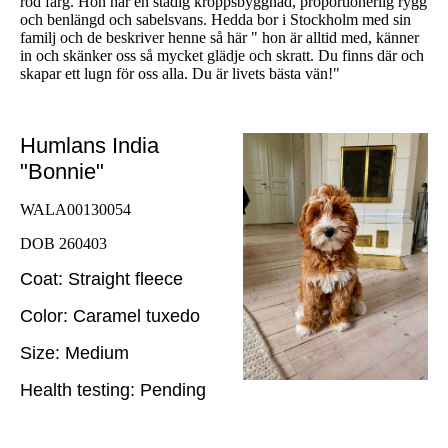
röd färg. Hon har en stadig kroppsbyggnad, proportionerlig rygg
och benlängd och sabelsvans. Hedda bor i Stockholm med sin
familj och de beskriver henne så här " hon är alltid med, känner
in och skänker oss så mycket glädje och skratt. Du finns där och
skapar ett lugn för oss alla. Du är livets bästa vän!"
Humlans India
"Bonnie"
WALA00130054
DOB 260403
Coat: Straight fleece
Color: Caramel tuxedo
Size: Medium
Health testing: Pending