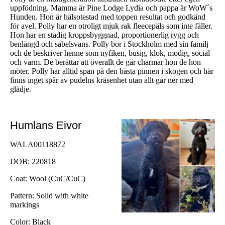
uppfödning. Mamma är Pine Lodge Lydia och pappa är WoW´s
Hunden. Hon är hälsotestad med toppen resultat och godkänd
för avel. Polly har en otroligt mjuk rak fleecepäls som inte fäller.
Hon har en stadig kroppsbyggnad, proportionerlig rygg och
benlängd och sabelsvans. Polly bor i Stockholm med sin familj
och de beskriver henne som nyfiken, busig, klok, modig, social
och varm. De berättar att överallt de går charmar hon de hon
möter. Polly har alltid span på den bästa pinnen i skogen och här
finns inget spår av pudelns kräsenhet utan allt går ner med
glädje.
Humlans Eivor
WALA00118872
DOB: 220818
Coat: Wool (CuC/CuC)
Pattern: Solid with white
markings
Color: Black