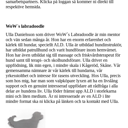
samarbetspartners. Klicka på loggan så kommer ni direkt till
respektive hemsida.
WoW´s labradoodle
Ulla Danielsson som driver WoW´s Labradoodle är min mentor
och vän sedan många år. Hon har en enorm erfarenhet och
kärlek till hundar, speciellt ALD. Ulla är utbildad hundinstruktör,
har utbildat patrullhund och varit hundförare inom hemvärnet.
Hon har även utbildat sig till massage och friskvårdsterapeut för
hund samt till terapi- och skolhundsförare. Ulla driver en
uppfödning, lik min egen, i mindre skala i Kågeröd, Skåne. Vår
gemensamma nämnare är vår kärlek till hundarna, vår
yrkesstolthet och intresse för rasens utveckling. Hos Ulla, precis
som hos mig, har man som valpköpare lyxen att ha en livslång
support och en genuint intresserad uppfödare att rådfråga i alla
delar av hundens liv. Ulla föder främst upp ALD i storlekarna
mini och liten medium. Är ni intresserade av en ALD i lite
mindre format ska ni klicka på länken och ta kontakt med Ulla.