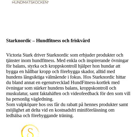
Starknordic – Hundfitness och friskvård
Victoria Stark driver Starknordic som erbjuder produkter och
tjänster inom hundfitness. Med enkla och inspirerande övningar
för balans, styrka och kroppskontroll hjälper hon hundar att
bygga en hållbar kropp och förebygga skador, alltid med
hundens långsiktiga välmående i fokus. Hos Starknordic hittar
du bland annat en egenutvecklad HundFitness-kortlek med
övningar som stärker hundens balans, kroppskontroll och
muskulatur, samt faktahäften och videofeedback för den som vill
ha personlig vägledning.
Som valpköpare hos oss får du rabatt på hennes produkter samt
möjlighet att delta vid en kostnadsfri miniföreläsning om
ledhälsa och förebyggande träning.