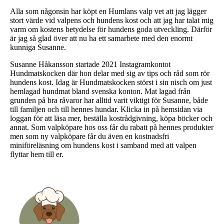
Alla som någonsin har köpt en Humlans valp vet att jag lägger
stort värde vid valpens och hundens kost och att jag har talat mig
varm om kostens betydelse för hundens goda utveckling. Därför
är jag så glad över att nu ha ett samarbete med den enormt
kunniga Susanne.
Susanne Håkansson startade 2021 Instagramkontot
Hundmatskocken där hon delar med sig av tips och råd som rör
hundens kost. Idag är Hundmatskocken störst i sin nisch om just
hemlagad hundmat bland svenska konton. Mat lagad från
grunden på bra råvaror har alltid varit viktigt för Susanne, både
till familjen och till hennes hundar. Klicka in på hemsidan via
loggan för att läsa mer, beställa kostrådgivning, köpa böcker och
annat. Som valpköpare hos oss får du rabatt på hennes produkter
men som ny valpköpare får du även en kostnadsfri
miniföreläsning om hundens kost i samband med att valpen
flyttar hem till er.